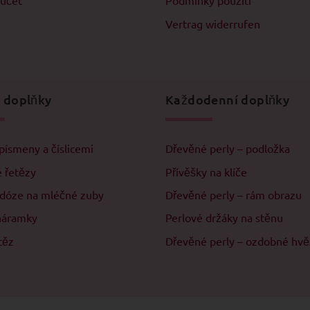
 účet
Podmínky použití
Vertrag widerrufen
 doplňky
Každodenní doplňky
písmeny a číslicemi
Dřevěné perly – podložka
 řetězy
Přívěšky na klíče
 dóze na mléčné zuby
Dřevěné perly – rám obrazu
náramky
Perlové držáky na stěnu
těz
Dřevěné perly – ozdobné hv