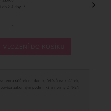
 do 2-4 dny . *
a tvoru šňůrek na dudlík, řetězů na kočárek,
a odpovídá zákonným podmínkám normy DIN-EN