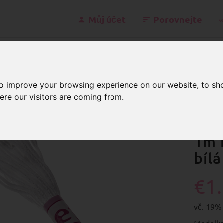
Můj účet
Porovnejte
kont
to improve your browsing experience on our website, to sh
ere our visitors are coming from.
ňůra
Klobouková guma
2,0mm
1m klobouková guma 
1m 
bílá
€1
vč. 19%
Modelka