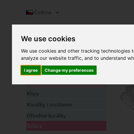
Čeština
We use cookies
We use cookies and other tracking technologies 
analyze our website traffic, and to understand wh
I agree
Change my preferences
Š
Kategorie
Klipy
Korálky s motivem
Dřevěné korálky
Šňůra