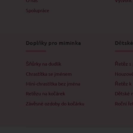
O nás
Vytvořit
Spolupráce
Doplňky pro miminka
Dětské
Šňůrky na dudlík
Řetěz s 
Chrastítka se jménem
Nouzové
Mini-chrastítka bez jména
Řetěz k
Retězu na kočárek
Dětské 
Závěsné ozdoby do kočárku
Roční ře