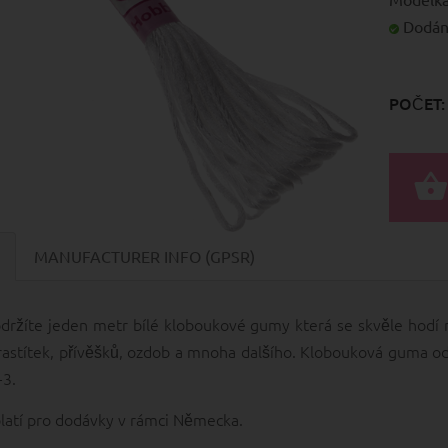
Dodání
POČET:
MANUFACTURER INFO (GPSR)
držíte jeden metr bílé kloboukové gumy která se skvěle hodí n
rastítek, přívěšků, ozdob a mnoha dalšího. Klobouková gum
-3.
platí pro dodávky v rámci Německa.