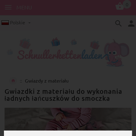
0
MENU
Polskie
Gwiazdy z materiału
Gwiazdki z materiału do wykonania
ładnych łańcuszków do smoczka