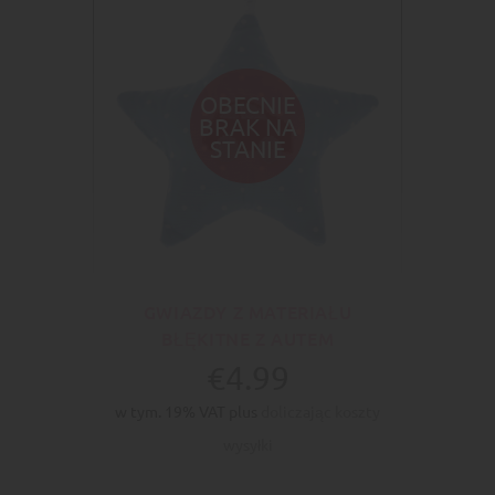
OBECNIE
BRAK NA
STANIE
GWIAZDY Z MATERIAŁU
BŁĘKITNE Z AUTEM
€4.99
w tym. 19% VAT plus
doliczając koszty
wysyłki