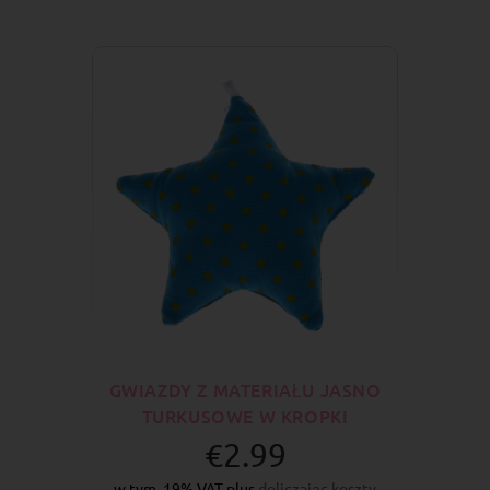
GWIAZDY Z MATERIAŁU JASNO
TURKUSOWE W KROPKI
€2.99
w tym. 19% VAT plus
doliczając koszty