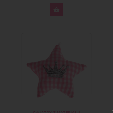
DO KOSZYKA
GWIAZDY Z MATERIAŁU