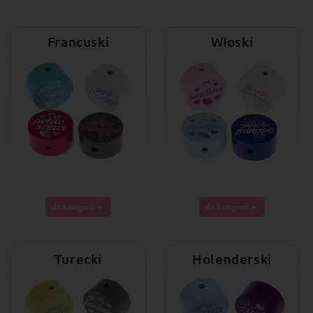
Francuski
Włoski
do kategorii ►
do kategorii ►
Turecki
Holenderski