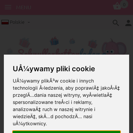
0
MENU
Polskie
UÅ¼ywamy pliki cookie
Koraliki z motywami
UÅ¼ywamy plikÃ³w cookie i innych
technologii Å›ledzenia, aby poprawiÄ‡ jakoÅ›Ä‡
Koraliki z motywami w różnych
językach
przeglÄ…dania naszej witryny, wyÅ›wietlaÄ‡
spersonalizowane treÅ›ci i reklamy,
analizowaÄ‡ ruch w naszej witrynie i
wiedzieÄ‡, skÄ…d pochodzÄ… nasi
uÅ¼ytkownicy.