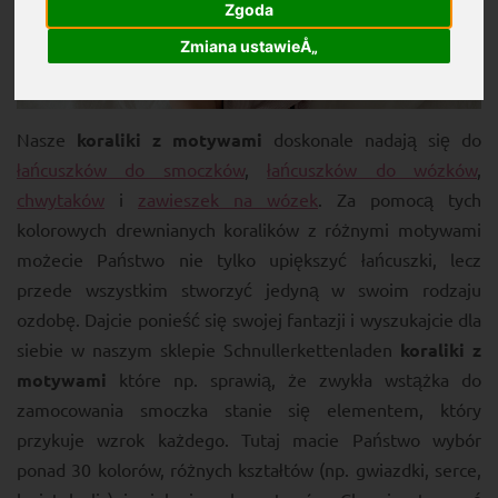
Zgoda
Zmiana ustawieÅ„
Nasze
koraliki z motywami
doskonale nadają się do
łańcuszków do smoczków
,
łańcuszków do wózków
,
chwytaków
i
zawieszek na wózek
. Za pomocą tych
kolorowych drewnianych koralików z różnymi motywami
możecie Państwo nie tylko upiększyć łańcuszki, lecz
przede wszystkim stworzyć jedyną w swoim rodzaju
ozdobę. Dajcie ponieść się swojej fantazji i wyszukajcie dla
siebie w naszym sklepie Schnullerkettenladen
koraliki z
motywami
które np. sprawią, że zwykła wstążka do
zamocowania smoczka stanie się elementem, który
przykuje wzrok każdego. Tutaj macie Państwo wybór
ponad 30 kolorów, różnych kształtów (np. gwiazdki, serce,