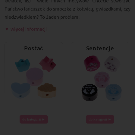
kwiatek, lis) i wiele innych motywów. Chcecie stworzyć
Państwo łańcuszek do smoczka z kotwicą, gwiazdkami, czy
niedźwiadkiem? To żaden problem!
▼ więcej informacji
Postać
Sentencje
do kategorii ►
do kategorii ►