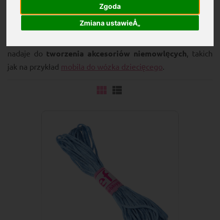
Zgoda
Zmiana ustawieÅ„
Ta
gumka
ma grubość
1,5 milimetra
. Doskonale się
nadaje do
tworzenia akcesoriów niemowlęcych
, takich
jak na przykład
mobila do wózka dziecięcego
.