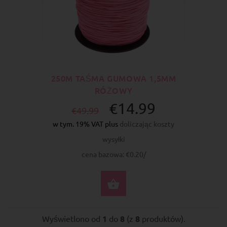
250M TAŚMA GUMOWA 1,5MM
RÓŻOWY
€14.99
€49.99
w tym. 19% VAT plus
doliczając koszty
wysyłki
cena bazowa: €0.20/
DO KOSZYKA
Wyświetlono od
1
do
8
(z
8
produktów).