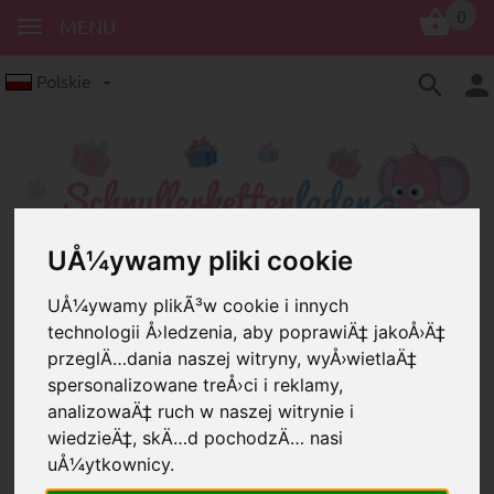
0
MENU
Polskie
UÅ¼ywamy pliki cookie
Sznurek
Taśma gumowa
1,5mm
UÅ¼ywamy plikÃ³w cookie i innych
Gumka o grubości 1,5 milimetra w
technologii Å›ledzenia, aby poprawiÄ‡ jakoÅ›Ä‡
trzech różnych kolorach
przeglÄ…dania naszej witryny, wyÅ›wietlaÄ‡
spersonalizowane treÅ›ci i reklamy,
analizowaÄ‡ ruch w naszej witrynie i
wiedzieÄ‡, skÄ…d pochodzÄ… nasi
uÅ¼ytkownicy.