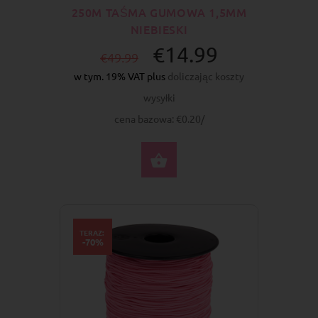
250M TAŚMA GUMOWA 1,5MM
NIEBIESKI
€14.99
€49.99
w tym. 19% VAT plus
doliczając koszty
wysyłki
cena bazowa: €0.20/
DO KOSZYKA
TERAZ:
-70%