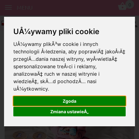
0
MENU
Polskie
UÅ¼ywamy pliki cookie
UÅ¼ywamy plikÃ³w cookie i innych
technologii Å›ledzenia, aby poprawiÄ‡ jakoÅ›Ä‡
przeglÄ…dania naszej witryny, wyÅ›wietlaÄ‡
spersonalizowane treÅ›ci i reklamy,
analizowaÄ‡ ruch w naszej witrynie i
wiedzieÄ‡, skÄ…d pochodzÄ… nasi
Puszka
Hiszpański
uÅ¼ytkownicy.
Piękne szkatułki na zęby mleczne z
nadrukowanymi napisami w języku
Zgoda
hiszpańskim lub z pięknymi
Zmiana ustawieÅ„
obrazkami