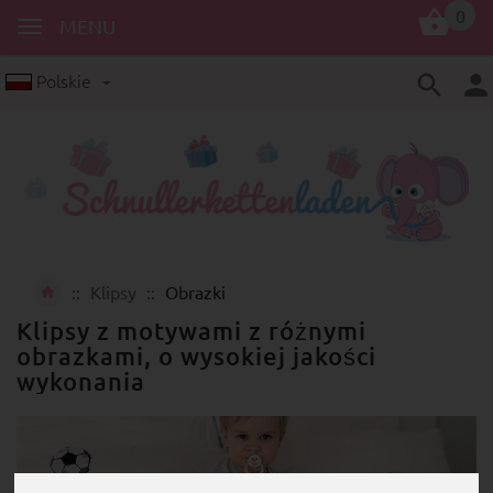
0
MENU
Polskie
Klipsy
Obrazki
Klipsy z motywami z różnymi
obrazkami, o wysokiej jakości
wykonania