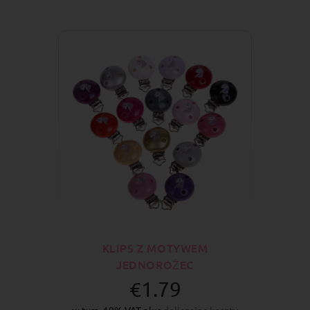
KLIPS Z MOTYWEM
JEDNOROŻEC
€1.79
w tym. 19% VAT plus
doliczając koszty