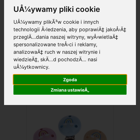
UÅ¼ywamy pliki cookie
UÅ¼ywamy plikÃ³w cookie i innych
technologii Å›ledzenia, aby poprawiÄ‡ jakoÅ›Ä‡
Te
klipsy z motywem do łańcuszka do smoczka
są
przeglÄ…dania naszej witryny, wyÅ›wietlaÄ‡
szczególnie piękne – naniesiono na nie
zabawne motywy
spersonalizowane treÅ›ci i reklamy,
bogate w detale
! Farby i lakiery zastosowane do tych
analizowaÄ‡ ruch w naszej witrynie i
pokrytych obrazkami drewnianych klipsów do
wiedzieÄ‡, skÄ…d pochodzÄ… nasi
akcesoriów dla niemowląt
są naturalnie nieszkodliwe dla
uÅ¼ytkownicy.
dzieci.
Zgoda
Zmiana ustawieÅ„