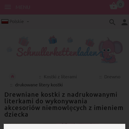
0
MENU
Polskie
Kostki z literami
Drewno
drukowane litery kostki
Drewniane kostki z nadrukowanymi
literkami do wykonywania
akcesoriów niemowlęcych z imieniem
dziecka