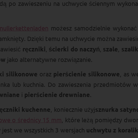
ą po zawieszeniu na uchwycie ściennym wykona
nullerkettenladen
możesz samodzielnie wykonać
zamknięty. Dzięki temu na uchwycie można zawiesić
 zawiesić
ręczniki
,
ścierki do naczyń
,
szale
,
szalik
ów
jako alternatywne rozwiązanie.
ki silikonowe
oraz
pierścienie silikonowe
, as w
enka lub kuchnia. Do zawieszenia przedmiotów w 
ewniane
i
pierścienie drewniane
.
ęczniki kuchenne
, koniecznie użyj
sznurka saty
onowe o średnicy 15 mm
, które leżą pomiędzy dwo
 jest we wszystkich 3 wersjach
uchwytu z korali