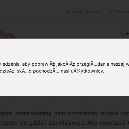
Moje konto
Poró
+
kontakt@schnulle
ledzenia, aby poprawiÄ‡ jakoÅ›Ä‡ przeglÄ…dania naszej wi
wiedzieÄ‡, skÄ…d pochodzÄ… nasi uÅ¼ytkownicy.
koralików
uchwytu ściennego z koralik
rządek: uchwyt ścienny z koralików 
sto przeszkadzają nam przedmioty użytku codzi
często się gdzieś zapodziewają. Aby rozwiązać t