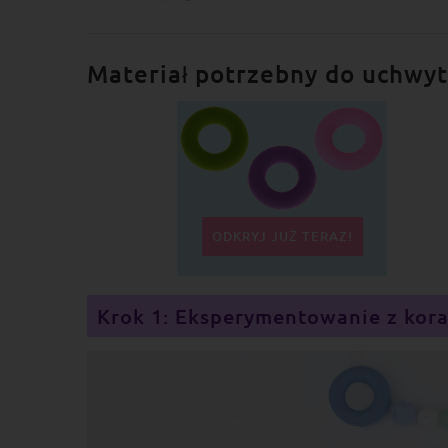
Materiał potrzebny do uchwyt
ODKRYJ JUŻ TERAZ!
Krok 1: Eksperymentowanie z kora