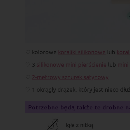
kolorowe
koraliki silikonowe
lub
koral
3
silikonowe mini pierścienie
lub
mini
2-metrowy sznurek satynowy
1 okrągły drążek, który jest nieco dłu
Potrzebne będą także te drobne n
Igła z nitką