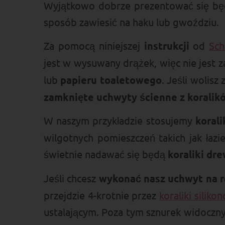
Wyjątkowo dobrze prezentować się będ
sposób zawiesić na haku lub gwoździu.
Za pomocą niniejszej
instrukcji
od
Sch
jest w wysuwany drążek, więc nie jest 
lub
papieru toaletowego
. Jeśli wolisz
zamknięte uchwyty ścienne z koralik
W naszym przykładzie stosujemy
korali
wilgotnych pomieszczeń takich jak łazi
świetnie nadawać się będą
koraliki dr
Jeśli chcesz
wykonać nasz uchwyt na r
przejdzie 4-krotnie przez
koraliki silik
ustalającym. Poza tym sznurek widoczny