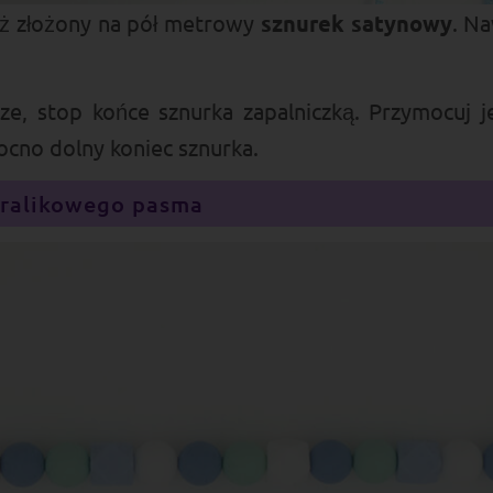
ż złożony na pół metrowy
sznurek satynowy
. N
sze, stop końce sznurka
zapalniczką
. Przymocuj 
ocno dolny koniec sznurka.
oralikowego pasma