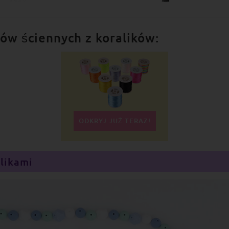
ów ściennych z koralików:
ODKRYJ JUŻ TERAZ!
likami