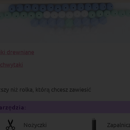
iki drewniane
 chwytaki
ższy niż rolka, którą chcesz zawiesić
arzędzia:
Nożyczki
Zapalnic