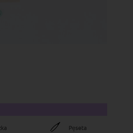
zka
Pęseta