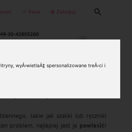
wnać
Kasa
Zaloguj
49-30-42805260
0
rkettenladen.de
WÓZEK SKLEPOWY
Po - Pi 7:00 - 15:00
tryny, wyÅ›wietlaÄ‡ spersonalizowane treÅ›ci i
ów
na ręczniki, ręczniki kuchenne
ennego, takie jak szaliki lub ręczniki
en problem, najlepiej jest je
powiesić
!