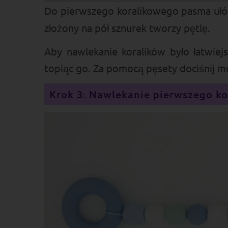
Do pierwszego koralikowego pasma ułó
złożony na pół sznurek tworzy pętlę.
Aby nawlekanie koralików było łatwiej
topiąc go. Za pomocą pęsety dociśnij m
Krok 3: Nawlekanie pierwszego k