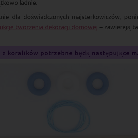
tkowo ładnie.
ólnie dla doświadczonych majsterkowiczów, pon
rukcje tworzenia dekoracji domowej
– zawierają ta
z koralików potrzebne będą następujące ma