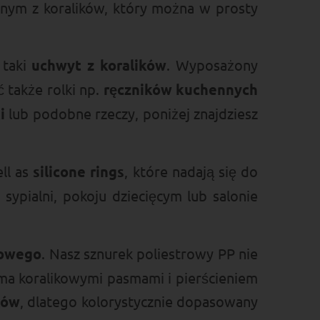
nym z koralików, który można w prosty
 taki
uchwyt z koralików
. Wyposażony
 także rolki np.
ręczników kuchennych
i
lub podobne rzeczy, poniżej znajdziesz
ell as
silicone rings
, które nadają się do
sypialni, pokoju dziecięcym lub salonie
nowego
. Nasz sznurek poliestrowy PP nie
ma koralikowymi pasmami i pierścieniem
ków
, dlatego kolorystycznie dopasowany