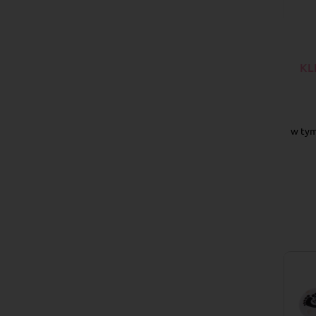
KL
w tym