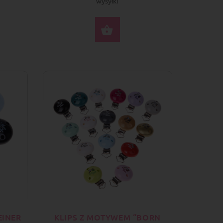
wysyłki
ERZ OPCJE
WYBIERZ OPCJE
EINER
KLIPS Z MOTYWEM “BORN