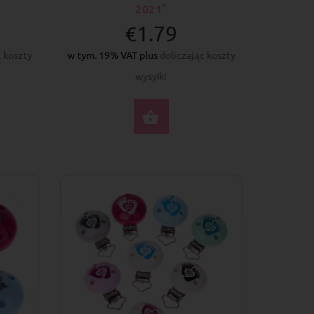
2021”
€1.79
c koszty
w tym. 19% VAT plus
doliczając koszty
wysyłki
ERZ OPCJE
WYBIERZ OPCJE