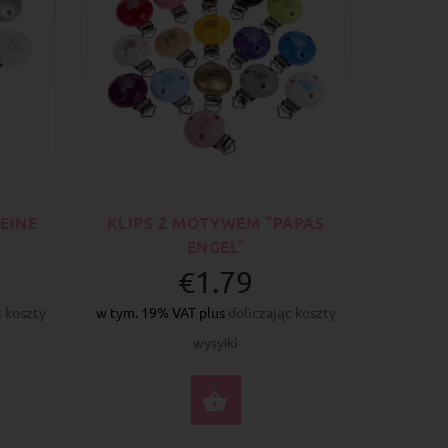
EINE
KLIPS Z MOTYWEM “PAPAS
ENGEL”
€1.79
c koszty
w tym. 19% VAT plus
doliczając koszty
wysyłki
ERZ OPCJE
WYBIERZ OPCJE