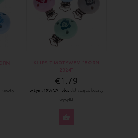
KLIPS Z MOTYWEM “BORN
BORN
2024”
€1.79
w tym. 19% VAT plus
doliczając koszty
c koszty
wysyłki
WYBIERZ OPCJE
ERZ OPCJE