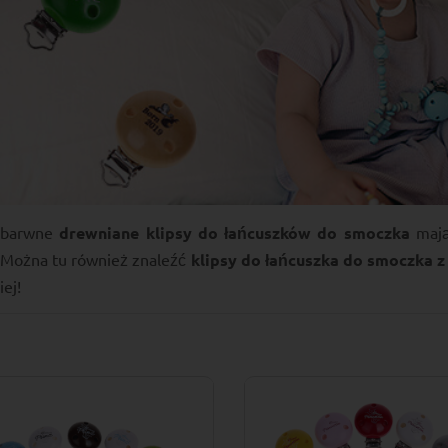
obarwne
drewniane klipsy do łańcuszków do smoczka
mają
 Można tu również znaleźć
klipsy do łańcuszka do smoczka z
iej!