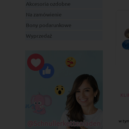
Akcesoria ozdobne
Na zamówienie
Bony podarunkowe
Wyprzedaż
KL
w tym