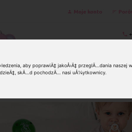
Moje konto
Poró
+
kontakt@schnulle
ledzenia, aby poprawiÄ‡ jakoÅ›Ä‡ przeglÄ…dania naszej wi
wiedzieÄ‡, skÄ…d pochodzÄ… nasi uÅ¼ytkownicy.
lipsy
Sentencje
psy do łańcuszka do smoczka o
szczotliwymi ksywkami lub za