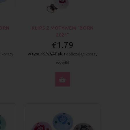
BORN
KLIPS Z MOTYWEM “BORN
2021”
€1.79
c koszty
w tym. 19% VAT plus
doliczając koszty
wysyłki
ERZ OPCJE
WYBIERZ OPCJE