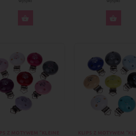
wysyłki
wysyłki
WYBIERZ OPCJE
WYBI
IPS Z MOTYWEM “KLEINE
KLIPS Z MOTYWEM “KL