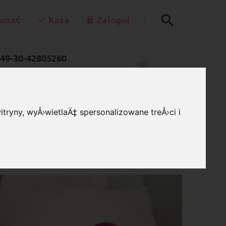
wnać
Kasa
Zaloguj
49-30-42805260
0
rkettenladen.de
WÓZEK SKLEPOWY
Po - Pi 7:00 - 15:00
tryny, wyÅ›wietlaÄ‡ spersonalizowane treÅ›ci i
zdobione
bawnymi zwrotami