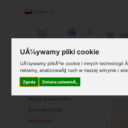
Polskie
UÅ¼ywamy pliki cookie
UÅ¼ywamy plikÃ³w cookie i innych technologii Å›
reklamy, analizowaÄ‡ ruch w naszej witrynie i 
K
Kategorie
Kli
Zgoda
Zmiana ustawieÅ„
pie
Klipsy
Klipsy uniwersalne
Świecącą folią
Sentencje