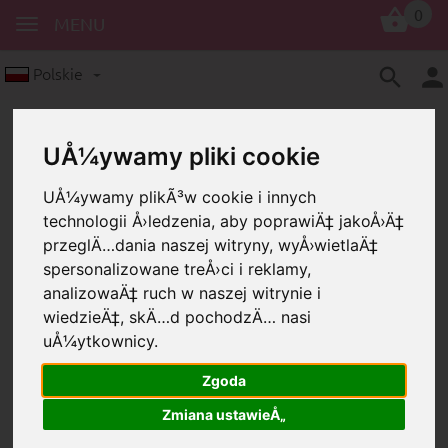
0
MENU
Polskie
UÅ¼ywamy pliki cookie
UÅ¼ywamy plikÃ³w cookie i innych
technologii Å›ledzenia, aby poprawiÄ‡ jakoÅ›Ä‡
przeglÄ…dania naszej witryny, wyÅ›wietlaÄ‡
Koraliki z motywami
Sentencje
spersonalizowane treÅ›ci i reklamy,
analizowaÄ‡ ruch w naszej witrynie i
Koraliki z motywem "Kleine Schwester"
wiedzieÄ‡, skÄ…d pochodzÄ… nasi
Koraliki z motywem "Kleine
uÅ¼ytkownicy.
Schwester"
Zgoda
Zmiana ustawieÅ„