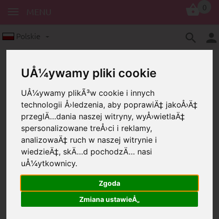
0
MENU
Polskie
UÅ¼ywamy pliki cookie
UÅ¼ywamy plikÃ³w cookie i innych
technologii Å›ledzenia, aby poprawiÄ‡ jakoÅ›Ä‡
przeglÄ…dania naszej witryny, wyÅ›wietlaÄ‡
spersonalizowane treÅ›ci i reklamy,
Pierścienie do kluczy
analizowaÄ‡ ruch w naszej witrynie i
Pierścień do kluczy serce
wiedzieÄ‡, skÄ…d pochodzÄ… nasi
Pierścień do kluczy serce
uÅ¼ytkownicy.
Zgoda
Zmiana ustawieÅ„