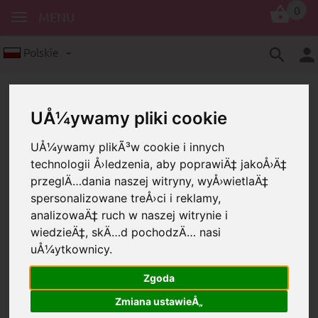
0
MENU
Polskie
UÅ¼ywamy pliki cookie
UÅ¼ywamy plikÃ³w cookie i innych
technologii Å›ledzenia, aby poprawiÄ‡ jakoÅ›Ä‡
przeglÄ…dania naszej witryny, wyÅ›wietlaÄ‡
Klipsy
Język angielski
spersonalizowane treÅ›ci i reklamy,
Klips z motywem “Little brother”
analizowaÄ‡ ruch w naszej witrynie i
wiedzieÄ‡, skÄ…d pochodzÄ… nasi
Klips z motywem “Little
uÅ¼ytkownicy.
brother”
Zgoda
Zmiana ustawieÅ„