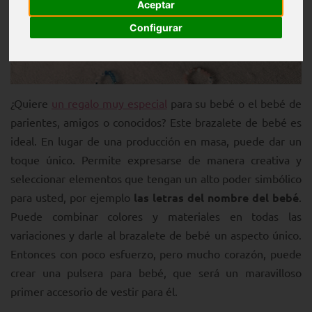
Aceptar
Configurar
¿Quiere
un regalo muy especial
para su bebé o el bebé de
parientes, amigos o conocidos? Este brazalete de bebé es
ideal. En lugar de una producción en masa, puede dar un
toque único. Permite expresarse de manera creativa y
seleccionar elementos que tengan un alto poder simbólico
para usted, por ejemplo
las letras del nombre del bebé
.
Puede combinar colores y materiales en todas las
variaciones y darle al brazalete de bebé un aspecto único.
Entonces con poco esfuerzo, pero mucho corazón, puede
crear una pulsera para bebé, que será un maravilloso
primer accesorio de vestir para él.