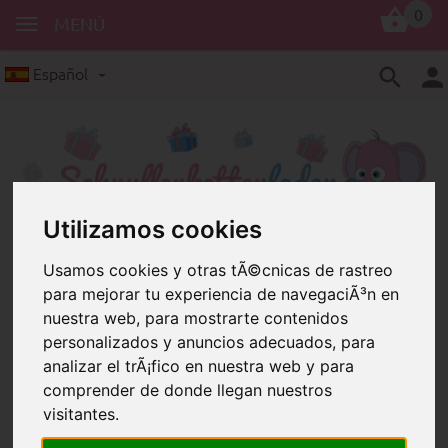
0
MENÚ
Español
Utilizamos cookies
Abalorios con Letras
Usamos cookies y otras tÃ©cnicas de rastreo
para mejorar tu experiencia de navegaciÃ³n en
De la A a la Z, un gran regalo:
nuestra web, para mostrarte contenidos
pulsera de bebé con abalorios con
personalizados y anuncios adecuados, para
letras
analizar el trÃ¡fico en nuestra web y para
comprender de donde llegan nuestros
visitantes.