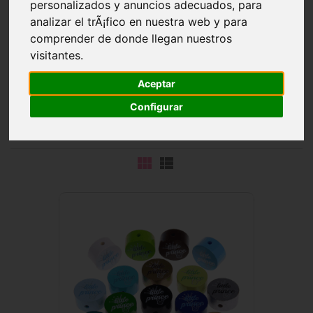
personalizados y anuncios adecuados, para
analizar el trÃ¡fico en nuestra web y para
comprender de donde llegan nuestros
visitantes.
Estas bonitas
cuentas con motivos
incluyen
refranes y
Aceptar
apodos ingleses
impresos. Los diferentes colores y
Configurar
motivos aportan variedad a estos diseños de cadenas de
chupetes.