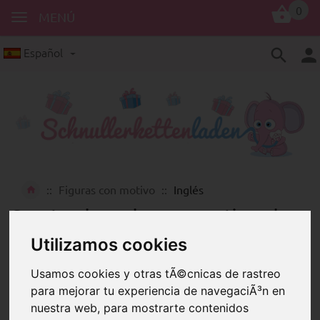
0
MENÚ
Español
Figuras con motivo
Inglés
Cuentas de madera con motivos de
colores impresos con refranes y
Utilizamos cookies
apodos en inglés
Usamos cookies y otras tÃ©cnicas de rastreo
para mejorar tu experiencia de navegaciÃ³n en
nuestra web, para mostrarte contenidos