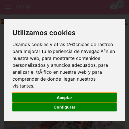
0
MENÚ
Español
Utilizamos cookies
Usamos cookies y otras tÃ©cnicas de rastreo
para mejorar tu experiencia de navegaciÃ³n en
nuestra web, para mostrarte contenidos
personalizados y anuncios adecuados, para
analizar el trÃ¡fico en nuestra web y para
Accesorios de adorno
Broches
comprender de donde llegan nuestros
Cierre de seguridad para joyas
visitantes.
caseras
Aceptar
Configurar