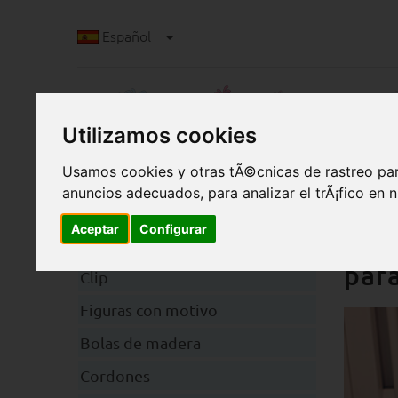
Español
Utilizamos cookies
Usamos cookies y otras tÃ©cnicas de rastreo par
anuncios adecuados, para analizar el trÃ¡fico en
M
Aceptar
Configurar
Categorias
¿Me
para
Clip
Figuras con motivo
Bolas de madera
Cordones