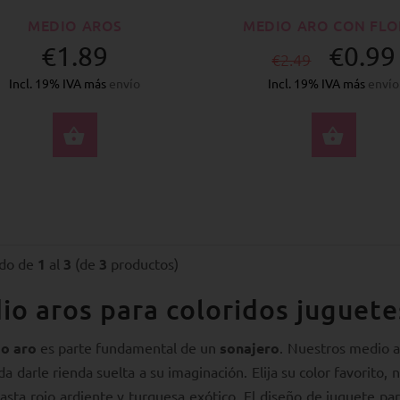
MEDIO AROS
MEDIO ARO CON FLO
€1.89
€0.99
€2.49
Incl. 19% IVA más
envío
Incl. 19% IVA más
envío
SELECCIONE OPCIONES
SELE
do de
1
al
3
(de
3
productos)
o aros para coloridos juguete
o aro
es parte fundamental de un
sonajero
. Nuestros medio a
a darle rienda suelta a su imaginación. Elija su color favorito, 
hasta rojo ardiente y turquesa exótico. El diseño de juguete p