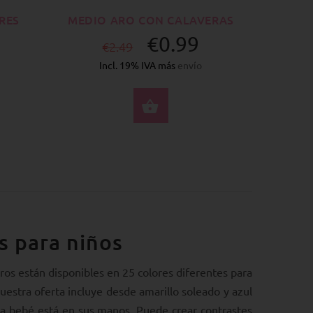
RES
MEDIO ARO CON CALAVERAS
€0.99
€2.49
Incl. 19% IVA más
envío
CCIONE OPCIONES
SELECCIONE OPCION
s para niños
ros están disponibles en 25 colores diferentes para
nuestra oferta incluye desde amarillo soleado y azul
ara bebé está en sus manos. Puede crear contrastes