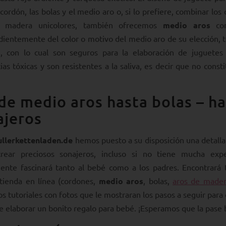
 cordón, las bolas y el medio aro o, si lo prefiere, combinar 
e madera unicolores, también ofrecemos
medio aros
con
ientemente del color o motivo del medio aro de su elección, 
, con lo cual son seguros para la elaboración de juguetes 
ias tóxicas y son resistentes a la saliva, es decir que no con
de medio aros hasta bolas – ha
ajeros
ullerkettenladen.de
hemos puesto a su disposición una detalla
rear preciosos sonajeros, incluso si no tiene mucha exp
ente fascinará tanto al bebé como a los padres. Encontrará 
tienda en línea (cordones,
medio aros
, bolas,
aros de made
os tutoriales con fotos que le mostraran los pasos a seguir par
e elaborar un bonito regalo para bebé. ¡Esperamos que la pase