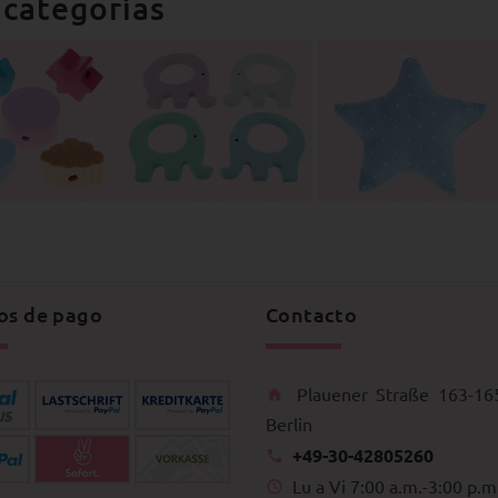
categorías
os de pago
Contacto
Plauener Straße 163-16
Berlin
+49-30-42805260
Lu a Vi 7:00 a.m.-3:00 p.m