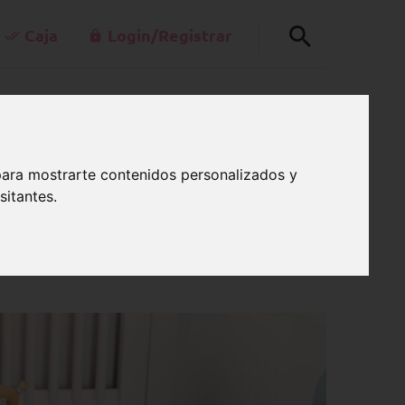
Caja
Login/Registrar
+49-30-42805260
0
kt@schnullerkettenladen.de
CARRO
Lu a Vi 7:00 a.m.-3:00 p.m.
para mostrarte contenidos personalizados y
sitantes.
u material de bisutería