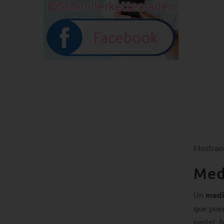
Mostran
Medi
Un
medi
que pued
pastel, 