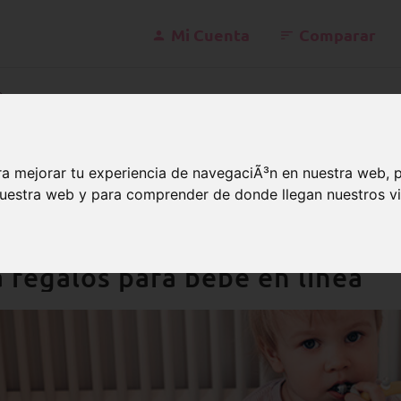
Mi Cuenta
Comparar
konta
a mejorar tu experiencia de navegaciÃ³n en nuestra web, 
 nuestra web y para comprender de donde llegan nuestros vi
edio aros
dio aro o cascabeles? Compre s
 regalos para bebé en línea