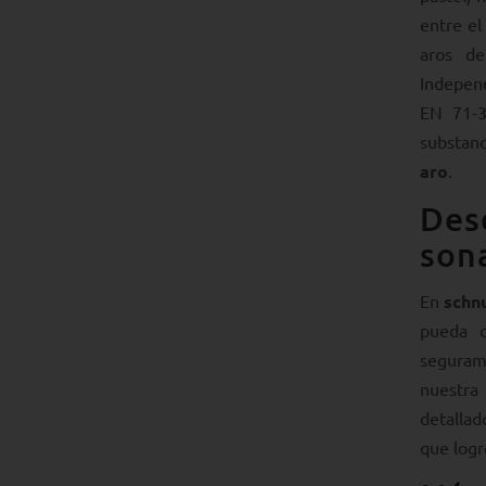
entre el
aros d
Independ
EN 71-3
substanc
aro
.
Des
son
En
schn
pueda c
seguram
nuestra 
detallad
que logr