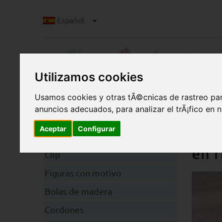
Español
Utilizamos cookies
Usamos cookies y otras tÃ©cnicas de rastreo par
anuncios adecuados, para analizar el trÃ¡fico en
C
Categorias
Aceptar
Configurar
Caj
en 
Clip
Figuras con motivo
Bolas de madera
Cordones