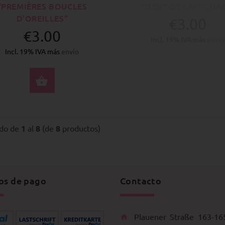
"PREMIÈRES BOUCLES
"DENT DE LAIT", HA
D'OREILLES"
€3.00
€3.00
Incl. 19% IVA más
envío
Incl. 19% IVA más
envío
SELECCIONE OPCIONES
do de
1
al
8
(de
8
productos)
os de pago
Contacto
Plauener Straße 163-16