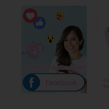
CA
"DE