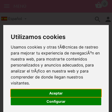
0
MENÚ
Español
Utilizamos cookies
Usamos cookies y otras tÃ©cnicas de rastreo
para mejorar tu experiencia de navegaciÃ³n en
nuestra web, para mostrarte contenidos
personalizados y anuncios adecuados, para
Sobre nosotros: Schnullerkettenladen
analizar el trÃ¡fico en nuestra web y para
comprender de donde llegan nuestros
Sobre nosotros:
visitantes.
Schnullerkettenladen
Aceptar
Configurar