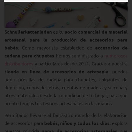
Schnullerkettenladen
es tu
socio comercial de material
artesanal para la producción de accesorios para
bebés
. Como mayorista establecido de
accesorios de
cadena para chupetes
hemos suministrado a
numerosos
distribuidores
y particulares desde 2011. Gracias a nuestra
tienda en línea de accesorios de artesanía
, puedes
pedir presillas de cadena para chupetes, colgantes de
dentición, cubos de letras, cuentas de madera y silicona y
otros materiales desde la comodidad de tu hogar, para que
pronto tengas tus tesoros artesanales en las manos.
Permítanos llevarte al fantástico mundo de la elaboración
de accesorios para
bebés, niños y todos los días
: explora
nuestra colorida
gama de accesorios artesanales
que