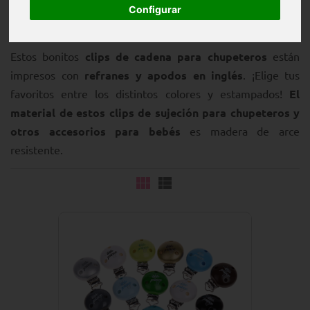
Configurar
Estos bonitos
clips de cadena para chupeteros
están
impresos con
refranes y apodos en inglés
. ¡Elige tus
favoritos entre los distintos colores y estampados!
El
material de estos clips de sujeción para chupeteros y
otros accesorios para bebés
es madera de arce
resistente.