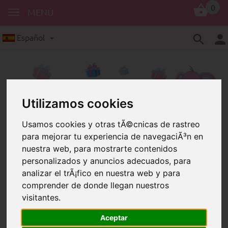
0
MENÚ
Español
Utilizamos cookies
Usamos cookies y otras tÃ©cnicas de rastreo
Clip
Inglés
para mejorar tu experiencia de navegaciÃ³n en
nuestra web, para mostrarte contenidos
Clips de motivos con palabras en
personalizados y anuncios adecuados, para
inglés
analizar el trÃ¡fico en nuestra web y para
comprender de donde llegan nuestros
visitantes.
Aceptar