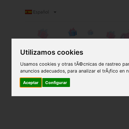
Español
Utilizamos cookies
Usamos cookies y otras tÃ©cnicas de rastreo par
anuncios adecuados, para analizar el trÃ¡fico en
Regalos de nacimiento con un signifcado es
Regalos de nacimiento 
Aceptar
Configurar
nacimiento especiales