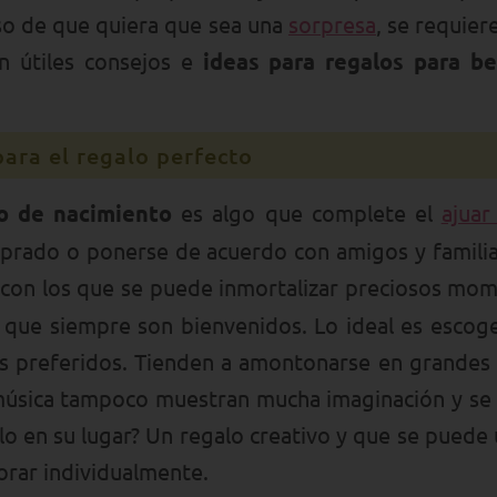
aso de que quiera que sea una
sorpresa
, se requier
n útiles consejos e
ideas para regalos para b
ara el regalo perfecto
o de nacimiento
es algo que complete el
ajuar
prado o ponerse de acuerdo con amigos y familia
 con los que se puede inmortalizar preciosos mom
 que siempre son bienvenidos. Lo ideal es escog
os preferidos. Tienden a amontonarse en grandes c
 música tampoco muestran mucha imaginación y s
alo en su lugar? Un regalo creativo y que se puede
borar individualmente.