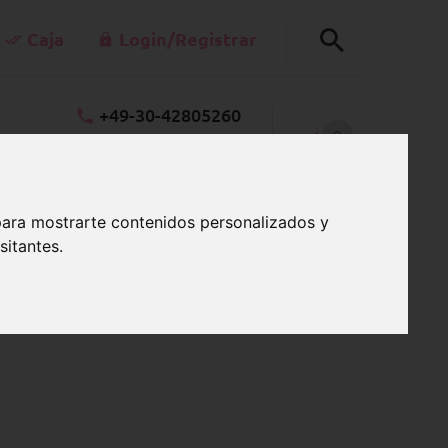
Caja
Login/Registrar
+49-30-42805260
0
kt@schnullerkettenladen.de
CARRO
Lu a Vi 7:00 a.m.-3:00 p.m.
para mostrarte contenidos personalizados y
sitantes.
ideas de regalos de