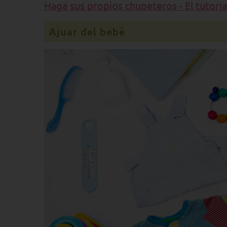
Haga sus propios chupeteros - El tutoria
Ajuar del bebé