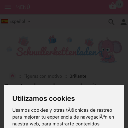
0
MENÚ
Español
Figuras con motivo
Brillante
Cuentas de madera con bonitos y
coloridos motivos y una lámina de
Utilizamos cookies
brillante
Usamos cookies y otras tÃ©cnicas de rastreo
para mejorar tu experiencia de navegaciÃ³n en
nuestra web, para mostrarte contenidos