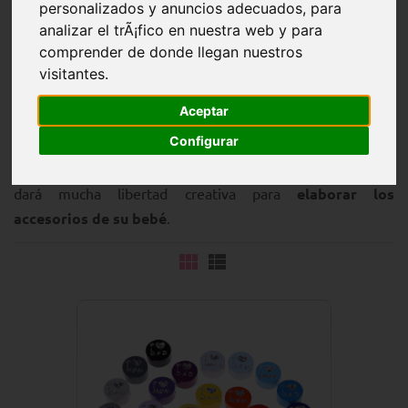
personalizados y anuncios adecuados, para
analizar el trÃ¡fico en nuestra web y para
comprender de donde llegan nuestros
visitantes.
Estas
cuentas con motivos
brillan de forma espectacular
Aceptar
en la luz, porque incluyen una
lámina brillante
impresa.
Configurar
Disfrute de sus
motivos y símbolos brillantes
como
refranes y apodos
. La selección de colores del arcoíris le
dará mucha libertad creativa para
elaborar los
accesorios de su bebé
.