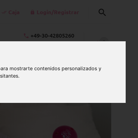
Caja
Login/Registrar
+49-30-42805260
0
kt@schnullerkettenladen.de
CARRO
Lu a Vi 7:00 a.m.-3:00 p.m.
para mostrarte contenidos personalizados y
sitantes.
les o divertidos