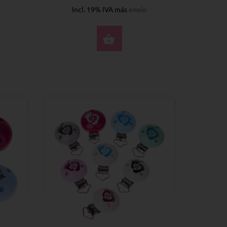
Incl. 19% IVA más
envío
CCIONE OPCIONES
SELECCIONE OPCION