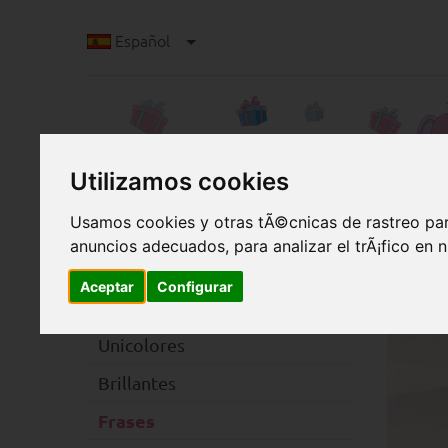
Español
Utilizamos cookies
Usamos cookies y otras tÃ©cnicas de rastreo par
anuncios adecuados, para analizar el trÃ¡fico en
C
Categorias
Clip
Aceptar
Configurar
Clip
Unicolores
Brillantes
Frases