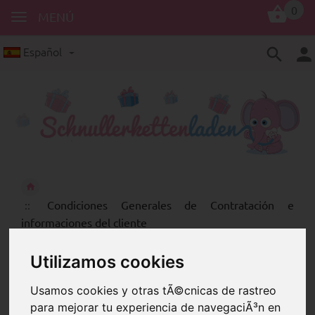
0
MENÚ
Español
Condiciones Generales de Contratación e
informaciones del cliente
Condiciones Generales de
Utilizamos cookies
Contratación e informaciones
del cliente
Usamos cookies y otras tÃ©cnicas de rastreo
para mejorar tu experiencia de navegaciÃ³n en