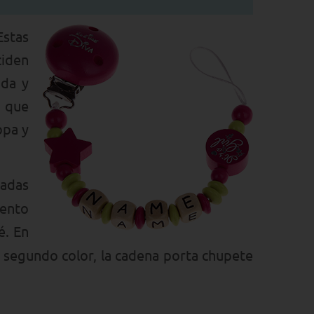
Estas
ciden
ida y
e que
opa y
sadas
mento
é. En
n segundo color, la cadena porta chupete