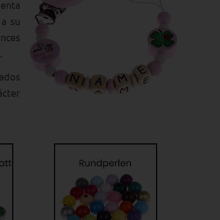
menta
 a su
onces
.
sados
ácter