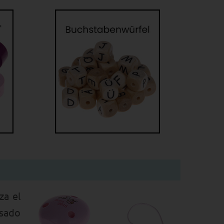
za el
osado