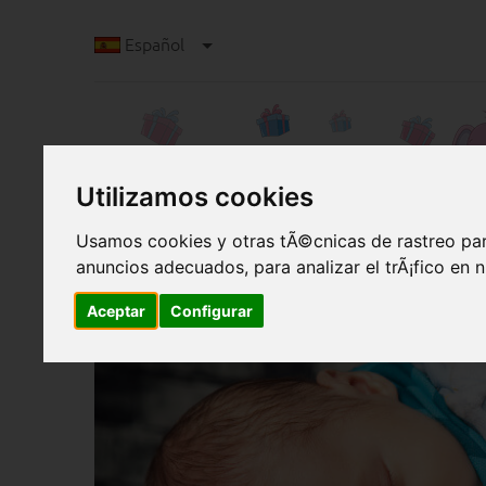
Español
Utilizamos cookies
Usamos cookies y otras tÃ©cnicas de rastreo par
anuncios adecuados, para analizar el trÃ¡fico en
Chupeteros caseros: 10 ideas de diseño par
Chupeteros caseros: 10
Aceptar
Configurar