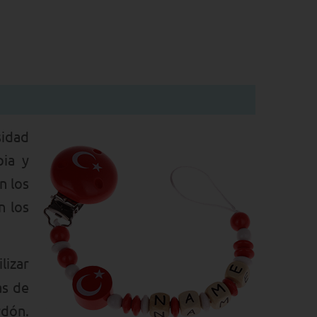
sidad
pia y
n los
 los
lizar
as de
rdón.