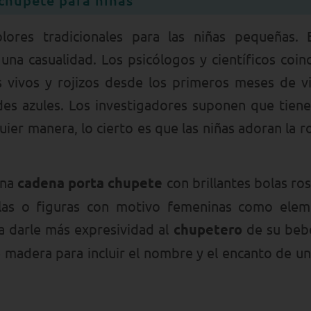
lores tradicionales para las niñas pequeñas. 
na casualidad. Los psicólogos y científicos coin
s vivos y rojizos desde los primeros meses de v
ades azules. Los investigadores suponen que tien
uier manera, lo cierto es que las niñas adoran la r
una
cadena porta chupete
con brillantes bolas ro
llas o figuras con motivo femeninas como ele
a darle más expresividad al
chupetero
de su beb
 madera para incluir el nombre y el encanto de u