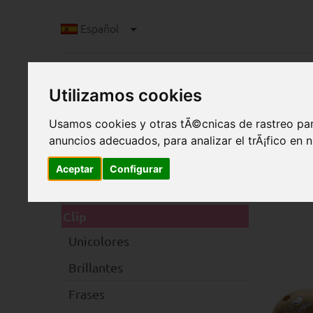
Español
Utilizamos cookies
Usamos cookies y otras tÃ©cnicas de rastreo par
anuncios adecuados, para analizar el trÃ¡fico en
Aceptar
Configurar
C
Categorias
Clip
Unicolores
Brillantes
Frases