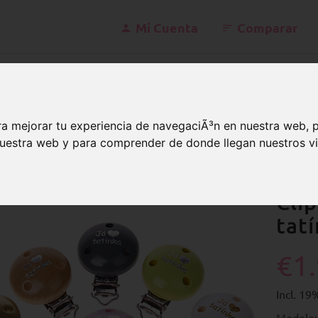
Mi Cuenta
Comparar
konta
a mejorar tu experiencia de navegaciÃ³n en nuestra web, 
 nuestra web y para comprender de donde llegan nuestros vi
lip
Checo
Clip con motivo “Já miluju tatínka”
Cli
tat
€1
Incl. 1
Modelo: