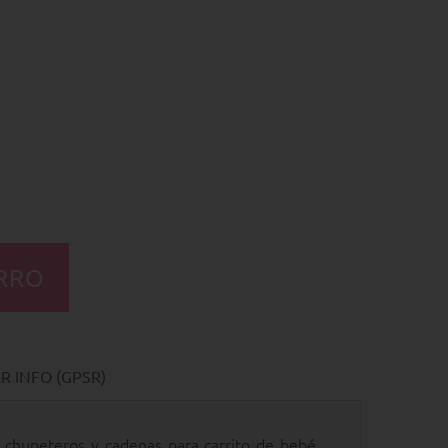
 INFO (GPSR)
r chupeteros y cadenas para carrito de bebé.