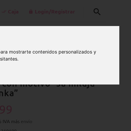
Caja
Login/Registrar
+49-30-42805260
0
kt@schnullerkettenladen.de
CARRO
para mostrarte contenidos personalizados y
Lu a Vi 7:00 a.m.-3:00 p.m.
sitantes.
p con motivo “Já miluju
ínka”
.99
9% IVA más
envío
 310100