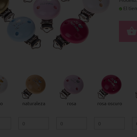
El tie
co
naturaleza
rosa
rosa oscuro