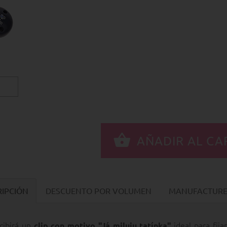
RIPCIÓN
DESCUENTO POR VOLUMEN
MANUFACTURER
cibirá un
ideal para fija
clip con motivo "Já miluju tatínka"