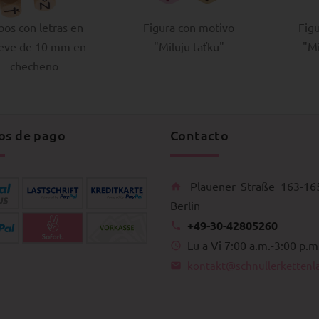
bos con letras en
Figura con motivo
Fig
ieve de 10 mm en
"Miluju taťku"
"M
checheno
os de pago
Contacto
Plauener Straße 163-16
Berlin
+49-30-42805260
Lu a Vi 7:00 a.m.-3:00 p.m
kontakt@schnullerkettenl