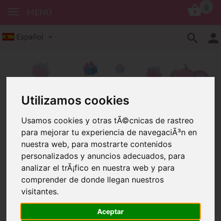
0
MENÚ
Español
Utilizamos cookies
Usamos cookies y otras tÃ©cnicas de rastreo
Cubos con Letras
Cubos acrílicos con letras
para mejorar tu experiencia de navegaciÃ³n en
nuestra web, para mostrarte contenidos
Arcoíris
personalizados y anuncios adecuados, para
Cubos acrílicos con letras – Arcoíris – Libre elección
analizar el trÃ¡fico en nuestra web y para
Cubos acrílicos con letras –
comprender de donde llegan nuestros
visitantes.
Arcoíris – Libre elección
Aceptar