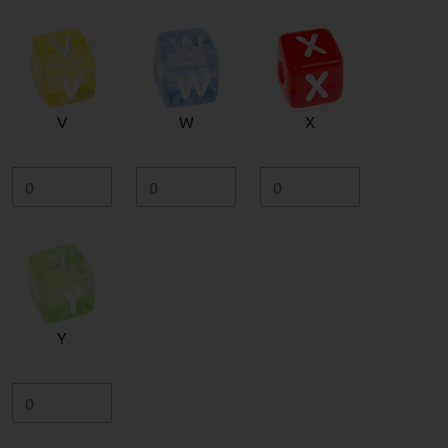
V
W
X
Y