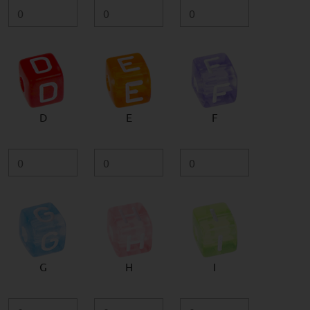
D
E
F
G
H
I