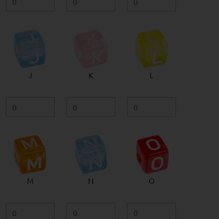
J
K
L
M
N
O