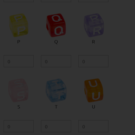
P
Q
R
S
T
U