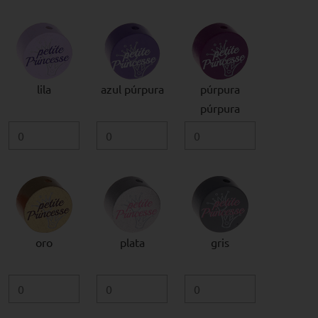
lila
azul púrpura
púrpura
púrpura
oro
plata
gris