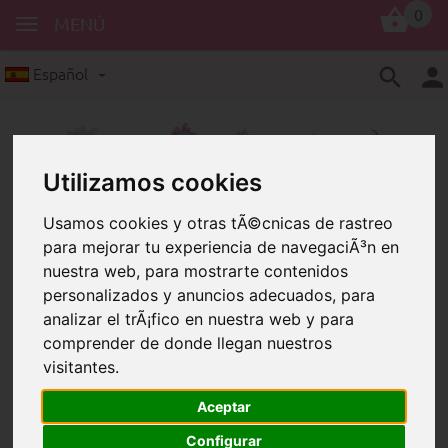
0
MENÚ
Español
Utilizamos cookies
Usamos cookies y otras tÃ©cnicas de rastreo
para mejorar tu experiencia de navegaciÃ³n en
Figuras con motivo
Francés
nuestra web, para mostrarte contenidos
Figura con motivo "petite princesse"
personalizados y anuncios adecuados, para
analizar el trÃ¡fico en nuestra web y para
Figura con motivo "petite
comprender de donde llegan nuestros
princesse"
visitantes.
Aceptar
Configurar