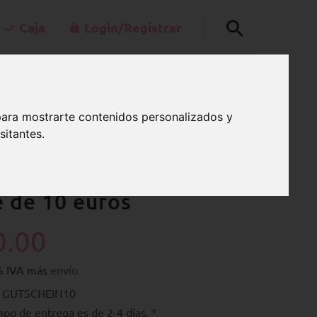
Caja
Login/Registrar
+49-30-42805260
0
kt@schnullerkettenladen.de
para mostrarte contenidos personalizados y
CARRO
Lu a Vi 7:00 a.m.-3:00 p.m.
sitantes.
e de 10 euros
0.00
9% IVA más
envío
: GUTSCHEIN10
mpo de entrega es de 2-4 días. *