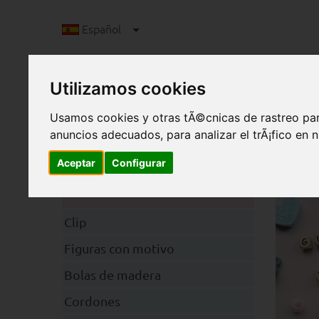
Español
Utilizamos cookies
Usamos cookies y otras tÃ©cnicas de rastreo par
anuncios adecuados, para analizar el trÃ¡fico en
Aceptar
Configurar
V
Categorias
Clip
Figuras con motivo
Bolas de madera
Cordones