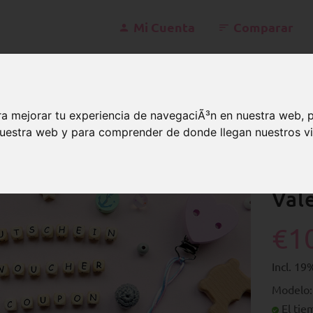
Mi Cuenta
Comparar
konta
a mejorar tu experiencia de navegaciÃ³n en nuestra web, 
 nuestra web y para comprender de donde llegan nuestros vi
ales
Vale de 10 euros
Val
€1
Incl. 1
Modelo
El tie