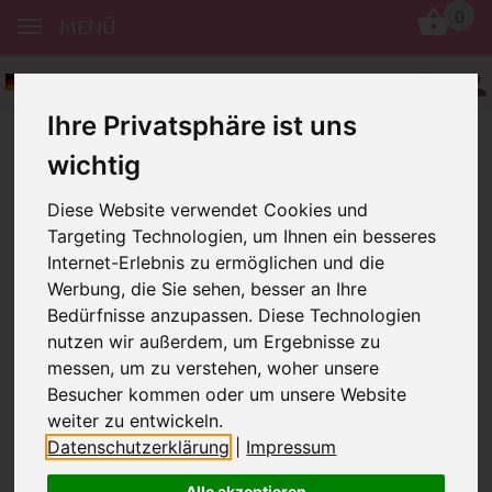
0
MENÜ
Deutsch
Ihre Privatsphäre ist uns
wichtig
Diese Website verwendet Cookies und
Targeting Technologien, um Ihnen ein besseres
Internet-Erlebnis zu ermöglichen und die
Werbung, die Sie sehen, besser an Ihre
Buchstabenwürfel
Holz
Bedruckt
Bedürfnisse anzupassen. Diese Technologien
Buchstabenwürfel nach Wahl
Bewertungen
nutzen wir außerdem, um Ergebnisse zu
BUCHSTABENWÜRFEL NACH WAHL
messen, um zu verstehen, woher unsere
Besucher kommen oder um unsere Website
weiter zu entwickeln.
Datenschutzerklärung
|
Impressum
Alle akzeptieren