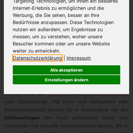
Targeting Technologien, um Ihnen ein besseres
Internet-Erlebnis zu ermöglichen und die
Werbung, die Sie sehen, besser an Ihre
Bedürfnisse anzupassen. Diese Technologien
nutzen wir außerdem, um Ergebnisse zu
messen, um zu verstehen, woher unsere
Möchten Sie anlässlich einer Geburt, Taufe oder auch
Besucher kommen oder um unsere Website
eines Geburtstags etwas Besonderes verschenken? Die
weiter zu entwickeln.
Idee mit dem Windel-Abo oder Buch hatten schon drei
Datenschutzerklärung
|
Impressum
Leute vor Ihnen, wieso also nicht etwas Kleines und
Individuelles schenken, was von Herzen kommt und direkt
Alle akzeptieren
für die Eltern gedacht ist? Im
Schnullerkettenladen
finden
Einstellungen ändern
Sie neben Bastelmaterialien für die Herstellung von
Babyspielzeug wie
Greiflingen
und
Kinderwagenmobiles
auch Schlüsselringe. Mit Form- und Motivperlen oder
Buchstabenwürfeln können Sie in Kombination mit den
Schlüsselringen
den frisch gebackenen Eltern eine
individuelle und sinnvolle Aufmerksamkeit basteln, die zu