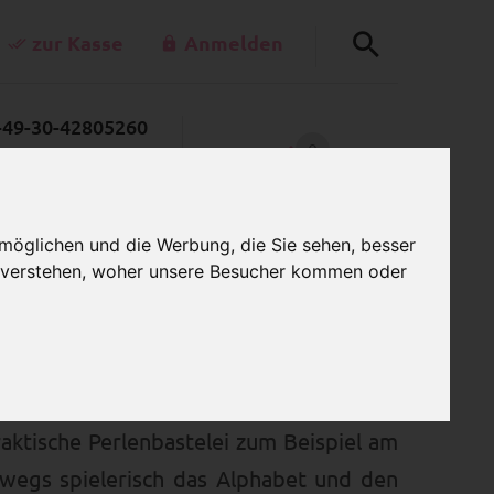
zur Kasse
Anmelden
+49-30-42805260
0
rkettenladen.de
MEIN WARENKORB
:00 Uhr - 15:00 Uhr
möglichen und die Werbung, die Sie sehen, besser
u verstehen, woher unsere Besucher kommen oder
nkette und Namen
ist ein wundervolles
raktische Perlenbastelei zum Beispiel am
wegs spielerisch das Alphabet und den