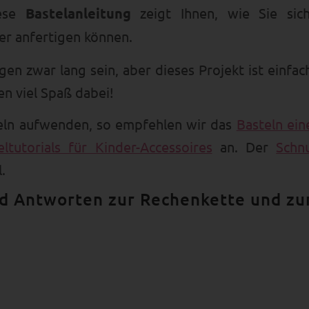
iese
Bastelanleitung
zeigt Ihnen, wie Sie sic
er anfertigen können.
n zwar lang sein, aber dieses Projekt ist einfac
en viel Spaß dabei!
teln aufwenden, so empfehlen wir das
Basteln ein
eltutorials für Kinder-Accessoires
an. Der
Schnu
.
nd Antworten zur Rechenkette und zu
 jeweils 5 davon abwechselnd in einer anderen F
er 5“ erweckt. Das bedeutet, dass das Kind lernt,
 die Dank Buchstabenwürfeln bzw. Buchstabenperle
de einzelne Perle abzuzählen.
für Vorschulkinder und ältere Kinder, die das ABC 