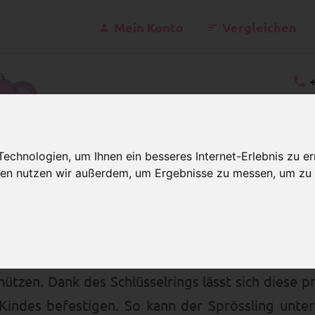
Mein Konto
Vergleichen
kontakt@schnulle
Mo - Fr 07
chnologien, um Ihnen ein besseres Internet-Erlebnis zu er
gien nutzen wir außerdem, um Ergebnisse zu messen, um z
e
ette mit Rechenkette
-Kette mit Rechenkette und Namen
schön! Eine
individuelle ABC-Kette mit Reche
hützen. Dank des Schlüsselrings lässt sich diese p
indes befestigen. So kann der Sprössling unter