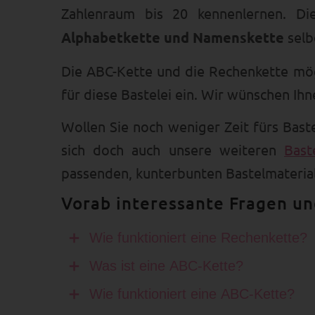
Zahlenraum bis 20 kennenlernen. D
Alphabetkette und Namenskette
selb
Die ABC-Kette und die Rechenkette möge
für diese Bastelei ein. Wir wünschen Ihn
Wollen Sie noch weniger Zeit fürs Bas
sich doch auch unsere weiteren
Bast
passenden, kunterbunten Bastelmaterial
Vorab interessante Fragen u
Wie funktioniert eine Rechenkette?
Eine
Rechenkette
hat 20 Holzperlen,
Was ist eine ABC-Kette?
dadurch wird die sogenannte „Kraft d
Eine
ABC-Kette
ist eine Perlenkette,
Wie funktioniert eine ABC-Kette?
solches zu erkennen – statt mühsam je
Sie ist ein praktisches Lernspielzeug 