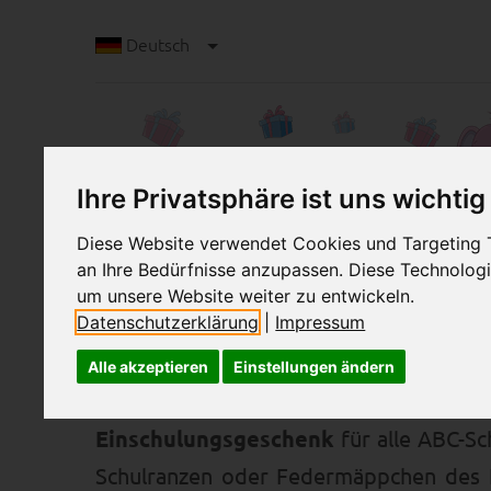
Deutsch
Ihre Privatsphäre ist uns wichtig
Diese Website verwendet Cookies und Targeting Te
an Ihre Bedürfnisse anzupassen. Diese Technolo
Bastelanleitung ABC-Kette mit Rechenkett
Bastelanleitung ABC-K
um unsere Website weiter zu entwickeln.
Datenschutzerklärung
|
Impressum
Lernspaß für unterwegs: ABC
Alle akzeptieren
Einstellungen ändern
Ihr Schützling wird eingeschult? Wie 
Einschulungsgeschenk
für alle ABC-Sc
Schulranzen oder Federmäppchen des K