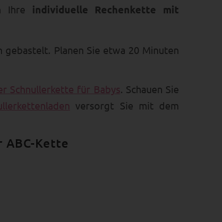
h Ihre
individuelle Rechenkette mit
h gebastelt. Planen Sie etwa 20 Minuten
er Schnullerkette für Babys
. Schauen Sie
llerkettenladen
versorgt Sie mit dem
r ABC-Kette
arbe. Das hat einen guten Grund, denn
 5 Perlen auf einmal zu sehen und als
n das vollständige Alphabet darstellt.
lernen möchten.