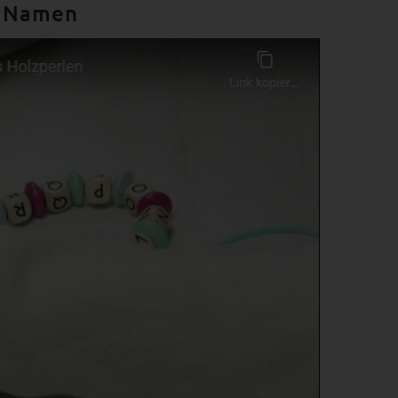
Buchstaben von A bis Z immer wieder
d Namen
ritt für Schritt, um dann die Lösung