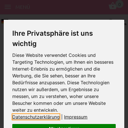
0
MENÜ
Deutsch
Ihre Privatsphäre ist uns
wichtig
Diese Website verwendet Cookies und
Targeting Technologien, um Ihnen ein besseres
Internet-Erlebnis zu ermöglichen und die
Buchstabenwürfel
Holz
Geprägt
Werbung, die Sie sehen, besser an Ihre
Bedürfnisse anzupassen. Diese Technologien
Natur
Geprägte Buchstabenwürfel, 10 mm
nutzen wir außerdem, um Ergebnisse zu
Bewertungen
messen, um zu verstehen, woher unsere
GEPRÄGTE BUCHSTABENWÜRFEL, 10
Besucher kommen oder um unsere Website
MM
weiter zu entwickeln.
Datenschutzerklärung
|
Impressum