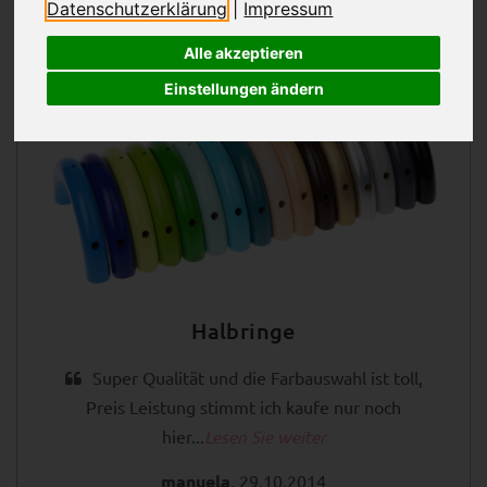
Datenschutzerklärung
|
Impressum
Alle akzeptieren
Einstellungen ändern
Halbringe
Super Qualität und die Farbauswahl ist toll,
Preis Leistung stimmt ich kaufe nur noch
hier...
Lesen Sie weiter
manuela
, 29.10.2014