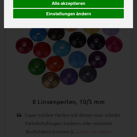
Alle akzeptieren
Einstellungen ändern
8 Linsenperlen, 10/5 mm
Super schöne Perlen mit denen man schicke
Farbabstufungen zaubern oder einzelne
Buchstaben trennen k...
Lesen Sie weiter