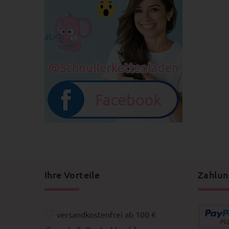
Ihre Vorteile
Zahlun
♡
versandkostenfrei ab 100 €
(innerhalb Deutschlands)
♡
Made in Germany
Information
Mein 
Versand-Info
Bestellh
Zahlungsarten
Verglei