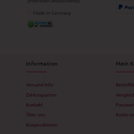
Kontakt
Passwor
Über uns
Konto er
Kooperationen
Babyaccessoires
Kinder
Schnullerkette mit Namen
ABC-Rec
Greifling mit Namen
Notfallk
Schnuller befestigen
Milchza
Kinderwagenkette
Kindera
Kinderwagenmobile
Jahresk