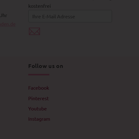
Youtube
Instagram
Schnullerkettenzubehör
Nuggiketten selber machen
Schnuller-Ratgeber
Babyparty
Bastelbedarf Großhandel
Geschenke zur Geburt