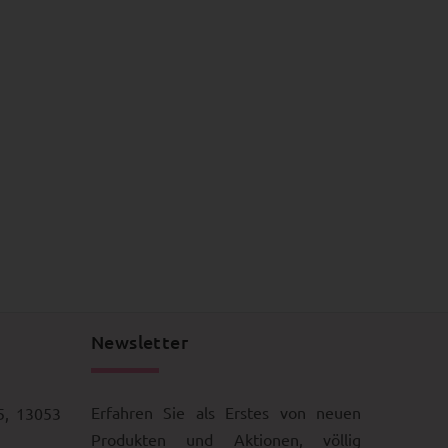
Newsletter
Erfahren Sie als Erstes von neuen
5, 13053
Produkten und Aktionen, völlig
kostenfrei
 Uhr
aden.de
Follow us on
Facebook
Pinterest