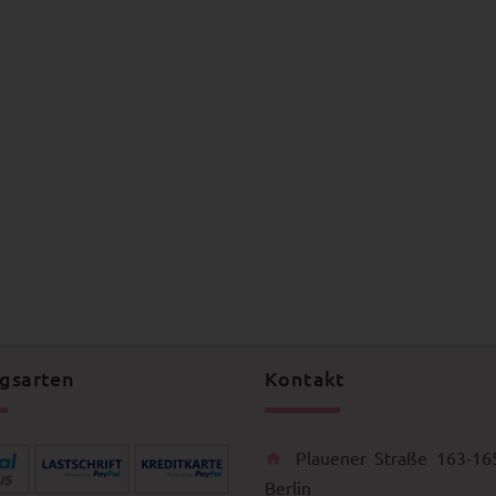
gsarten
Kontakt
Plauener Straße 163-16
Berlin
+49-30-42805260
Mo - Fr 07:00 Uhr - 15:00
kontakt@schnullerkettenl
Konto
Information
istorie
Impressum
chen
Widerrufsrecht