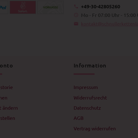
t ändern
Datenschutz
stellen
AGB
Vertrag widerrufen
accessoires
Alltagsaccessoires
henkette
Holzperlen-Untersetzer
ette
Schlüsselanhänger
hndosenkette
Bilderrahmen
rmband
Perlen-Wandhalterung
ette
Holzperlen-Dekostern