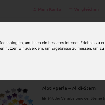
Mein Konto
Vergleichen
kontakt@schnulle
Mo - Fr 07
chnologien, um Ihnen ein besseres Internet-Erlebnis zu er
gien nutzen wir außerdem, um Ergebnisse zu messen, um z
otivperlen
Figuren
Motivperle – Midi-Stern
Bewertu
PRODUKTBEWE
Motivperle – Midi-Stern
Mit der Verarbeitung der Sterne bi