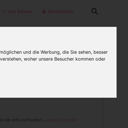
zur Kasse
Anmelden
+49-30-42805260
0
rkettenladen.de
MEIN WARENKORB
:00 Uhr - 15:00 Uhr
möglichen und die Werbung, die Sie sehen, besser
u verstehen, woher unsere Besucher kommen oder
ngen
RTUNG
n ich sehr zufrieden!...
Lesen Sie weiter