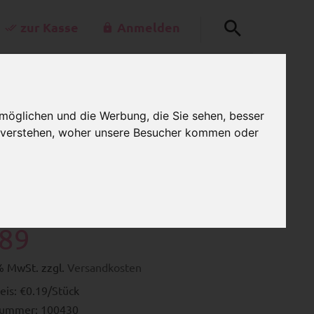
zur Kasse
Anmelden
+49-30-42805260
0
rkettenladen.de
möglichen und die Werbung, die Sie sehen, besser
MEIN WARENKORB
:00 Uhr - 15:00 Uhr
u verstehen, woher unsere Besucher kommen oder
Schlüsselringe, 30 mm
.89
9% MwSt. zzgl.
Versandkosten
eis: €0.19/Stück
nummer: 100430