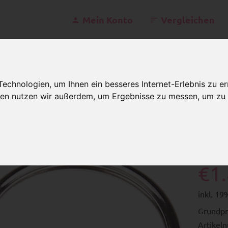
Mein Konto
Vergleichen
kontakt@schnulle
chnologien, um Ihnen ein besseres Internet-Erlebnis zu er
Mo - Fr 07
gien nutzen wir außerdem, um Ergebnisse zu messen, um z
chlüsselringe
10 Schlüsselringe, 30 mm
10 
€1
inkl. 1
Grundpr
Artikel