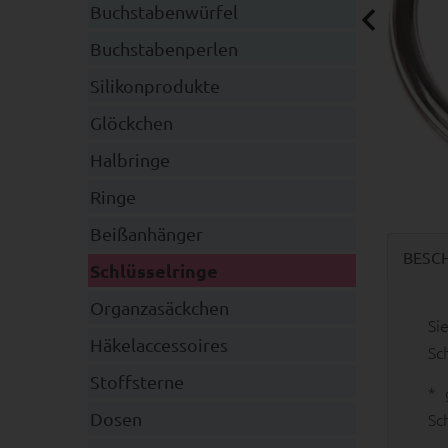
Buchstabenwürfel
Buchstabenperlen
Silikonprodukte
Glöckchen
Halbringe
Ringe
Beißanhänger
BESC
Schlüsselringe
Organzasäckchen
Si
Häkelaccessoires
Sc
Stoffsterne
* 
Dosen
Sc