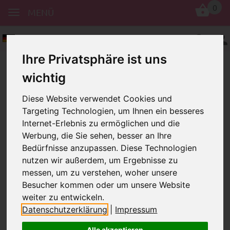
0
MENÜ
Deutsch
Ihre Privatsphäre ist uns
wichtig
Diese Website verwendet Cookies und
Targeting Technologien, um Ihnen ein besseres
Internet-Erlebnis zu ermöglichen und die
Werbung, die Sie sehen, besser an Ihre
Schnullerkettenclips
Uniclipse
Bedürfnisse anzupassen. Diese Technologien
Clipse, unifarben – Ø 35 mm
Bewertungen
nutzen wir außerdem, um Ergebnisse zu
CLIPSE, UNIFARBEN – Ø 35 MM
messen, um zu verstehen, woher unsere
Besucher kommen oder um unsere Website
weiter zu entwickeln.
Datenschutzerklärung
|
Impressum
Alle akzeptieren