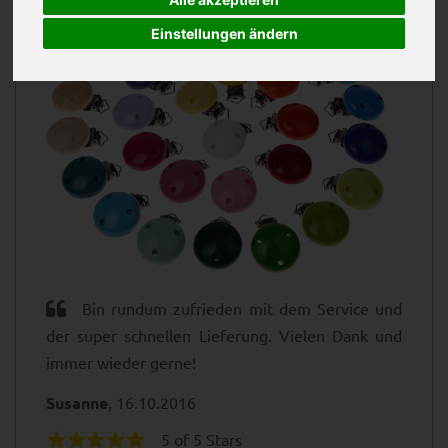
Einstellungen ändern
Bin rundum zufrieden mit dem Service und
der super schnellen Lieferung. Vielen Dank und
immer wieder gerne!
Susanne
, 16.10.2016
5 of 5 Stars