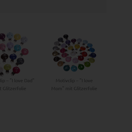
lip – "I love Dad"
Motivclip – "I love
t Glitzerfolie
Mom" mit Glitzerfolie