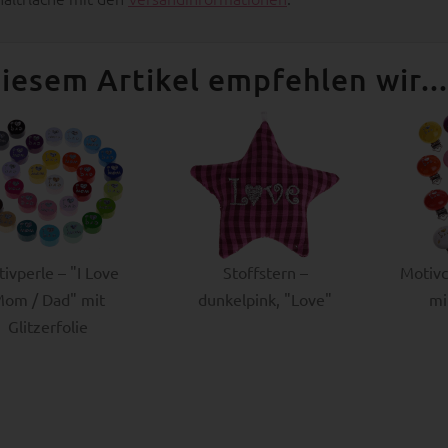
iesem Artikel empfehlen wir...
ivperle – "I Love
Stoffstern –
Motivc
om / Dad" mit
dunkelpink, "Love"
mi
Glitzerfolie