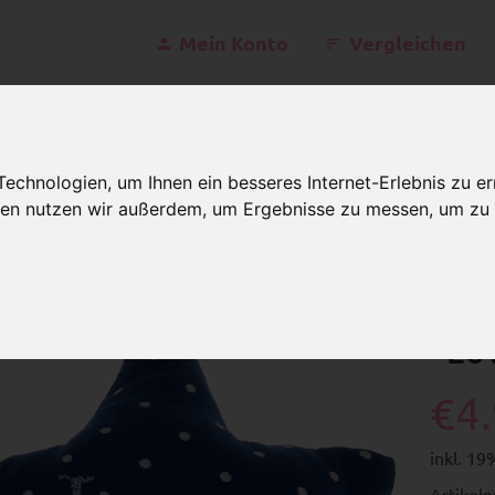
Mein Konto
Vergleichen
kontakt@schnulle
chnologien, um Ihnen ein besseres Internet-Erlebnis zu er
Mo - Fr 07
gien nutzen wir außerdem, um Ergebnisse zu messen, um z
toffsterne
Stoffstern – dunkelblau, "Love"
Sto
"Lo
€4
inkl. 1
Artikel