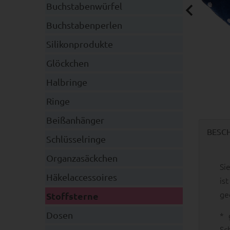
Buchstabenwürfel
Buchstabenperlen
Silikonprodukte
Glöckchen
Halbringe
Ringe
Beißanhänger
BESC
Schlüsselringe
Organzasäckchen
Si
Häkelaccessoires
is
ge
Stoffsterne
* 
Dosen
Sc