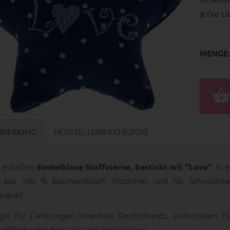
Die Lie
MENGE:
HREIBUNG
HERSTELLERINFO (GPSR)
e erhalten
, in 
dunkelblaue Stoffsterne, bestickt mit "Love"
t aus 100 % Baumwollstoff (Popeline) und für Schnullerke
eignet.
gilt für Lieferungen innerhalb Deutschlands, Lieferzeiten
haltfläche mit den
Versandinformationen
.