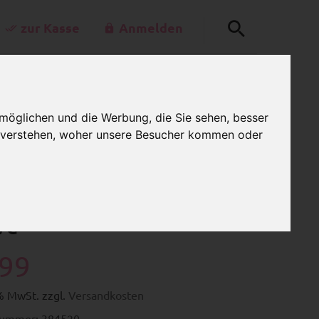
zur Kasse
Anmelden
+49-30-42805260
0
rkettenladen.de
möglichen und die Werbung, die Sie sehen, besser
MEIN WARENKORB
:00 Uhr - 15:00 Uhr
u verstehen, woher unsere Besucher kommen oder
ffstern – dunkelblau,
ve"
.99
9% MwSt. zzgl.
Versandkosten
nummer: 384520