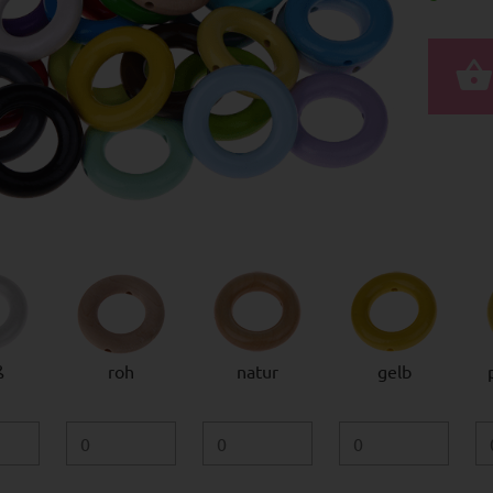
ß
roh
natur
gelb