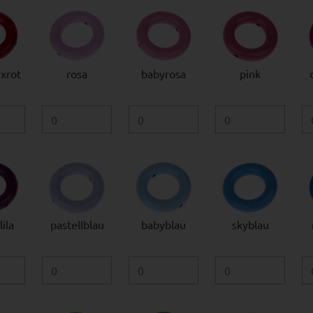
xrot
rosa
babyrosa
pink
ila
pastellblau
babyblau
skyblau