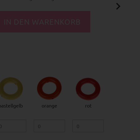
pastellgelb
orange
rot