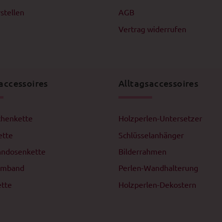
stellen
AGB
Vertrag widerrufen
accessoires
Alltagsaccessoires
henkette
Holzperlen-Untersetzer
ette
Schlüsselanhänger
hndosenkette
Bilderrahmen
rmband
Perlen-Wandhalterung
ette
Holzperlen-Dekostern