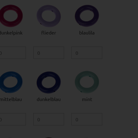
dunkelpink
flieder
blaulila
mittelblau
dunkelblau
mint