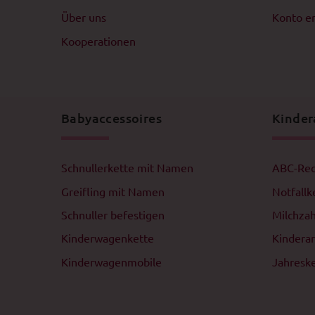
Über uns
Konto er
Kooperationen
Babyaccessoires
Kinder
Schnullerkette mit Namen
ABC-Rec
Greifling mit Namen
Notfallk
Schnuller befestigen
Milchza
Kinderwagenkette
Kindera
Kinderwagenmobile
Jahresk