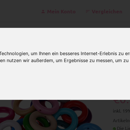
Mein Konto
Vergleichen
kontakt@schnulle
Mo - Fr 07
chnologien, um Ihnen ein besseres Internet-Erlebnis zu er
gien nutzen wir außerdem, um Ergebnisse zu messen, um z
inge
Mini-Greiflinge mit Bohrung
Min
€0
inkl. 1
Artikel
Die Lie