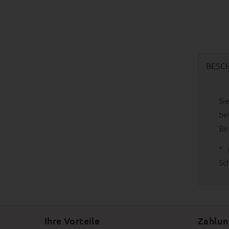
BESC
Si
be
Be
* 
Sc
Ihre Vorteile
Zahlun