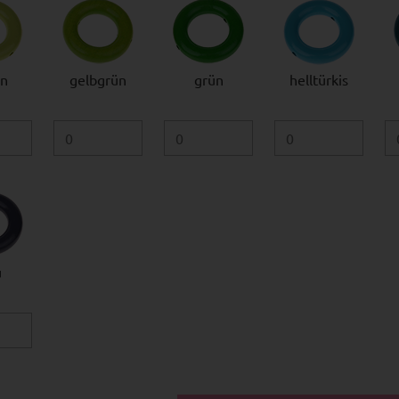
n
gelbgrün
grün
helltürkis
u