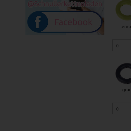
lemo
gra