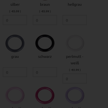
silber
braun
hellgrau
( -€0.99 )
( -€0.99 )
grau
schwarz
perlmutt -
weiß
( -€0.99 )