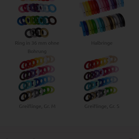
Ring in 36 mm ohne
Halbringe
Bohrung
Greiflinge, Gr. M
Greiflinge, Gr. S