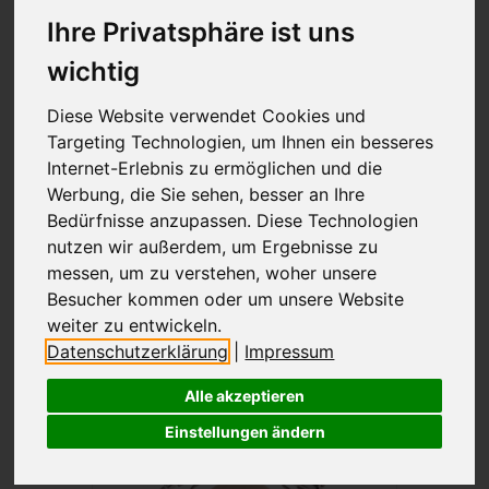
Ihre Privatsphäre ist uns
wichtig
Diese
Motivclipse für Schnullerketten
sind besonders
Diese Website verwendet Cookies und
schön – denn Sie sind mit
verspielten, detailreichen
Targeting Technologien, um Ihnen ein besseres
Bildmotiven
bedruckt! Selbstverständlich sind die Farben
Internet-Erlebnis zu ermöglichen und die
und Lacke dieser
bedruckten Holzclips für Baby-
Werbung, die Sie sehen, besser an Ihre
Accessoires
babygerecht.
Bedürfnisse anzupassen. Diese Technologien
nutzen wir außerdem, um Ergebnisse zu
messen, um zu verstehen, woher unsere
Besucher kommen oder um unsere Website
weiter zu entwickeln.
Datenschutzerklärung
|
Impressum
Alle akzeptieren
Einstellungen ändern