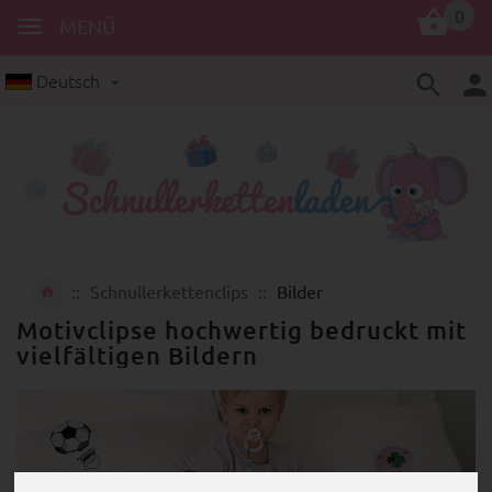
0
MENÜ
Deutsch
Schnullerkettenclips
Bilder
Motivclipse hochwertig bedruckt mit
vielfältigen Bildern